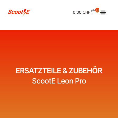
Skip
Menu
to
0
0,00
CHF
content
ERSATZTEILE & ZUBEHÖR
ScootE Leon Pro