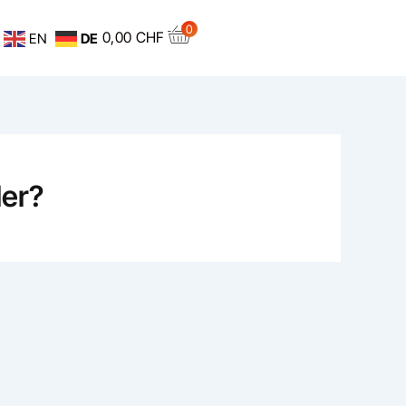
0
0,00
CHF
EN
DE
ler?