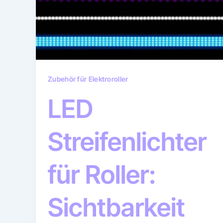
Zubehör für Elektroroller
LED
Streifenlichter
für Roller:
Sichtbarkeit