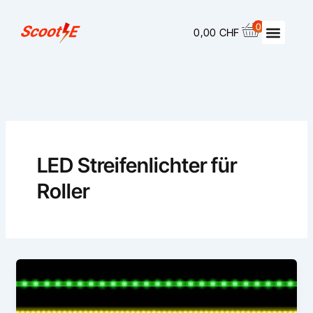
Skip
Menu
to
0
0,00
CHF
content
LED Streifenlichter für
Roller