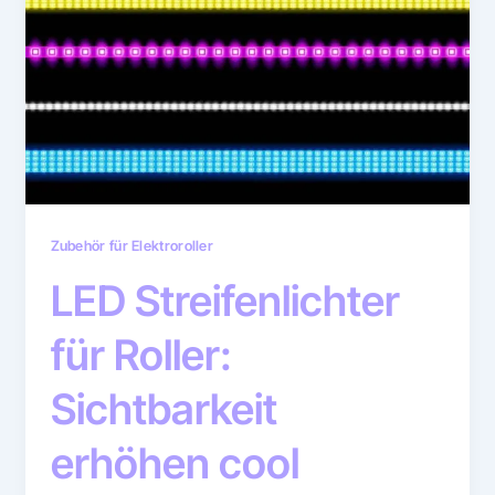
Zubehör für Elektroroller
LED Streifenlichter
für Roller:
Sichtbarkeit
erhöhen cool