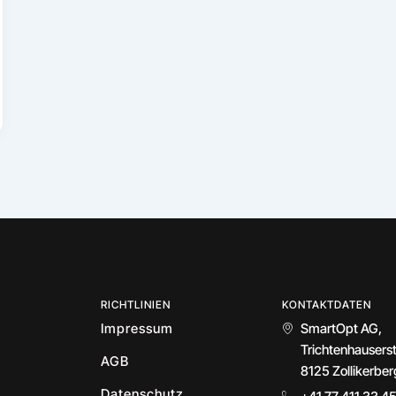
RICHTLINIEN
KONTAKTDATEN
Impressum
SmartOpt AG,
Trichtenhausers
AGB
8125 Zollikerber
Datenschutz