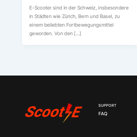
E-Scooter sind in der Schweiz, insbesondere
in Städten wie Zürich, Bern und Basel, zu
einem beliebten Fortbewegungsmittel
geworden. Von den […]
SUPPORT
FAQ